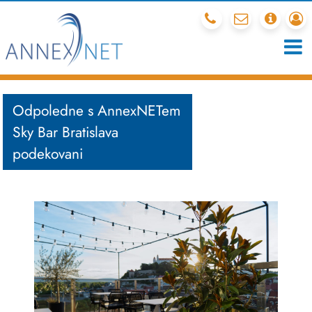
212 341 540
mail
chcete
r
Odpoledne s AnnexNETem
Sky Bar Bratislava
podekovani