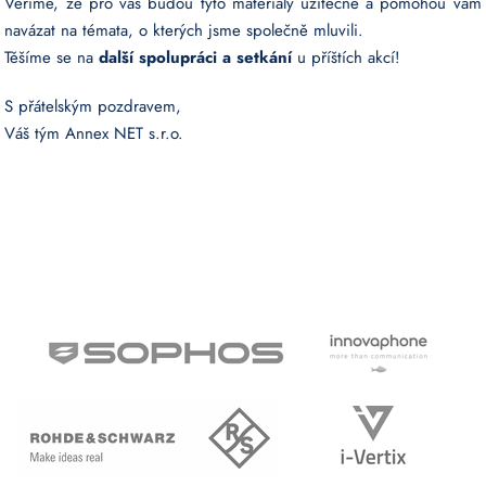
Věříme, že pro vás budou tyto materiály užitečné a pomohou vám
navázat na témata, o kterých jsme společně mluvili.
Těšíme se na
další spolupráci a setkání
u příštích akcí!
S přátelským pozdravem,
Váš tým Annex NET s.r.o.