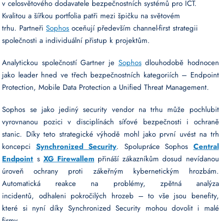
v celosvětového dodavatele bezpečnostních systémů pro ICT.
Kvalitou a šířkou portfolia patři mezi špičku na světovém
trhu. Partneři
Sophos
oceňují především channel-first strategii
společnosti a individuální přistup k projektům.
Analytickou společností Gartner je
Sophos
dlouhodobě hodnocen
jako leader hned ve třech bezpečnostních kategoriích – Endpoint
Protection, Mobile Data Protection a Unified Threat Management.
Sophos se jako jediný security vendor na trhu může pochlubit
vyrovnanou pozici v disciplínách síťové bezpečnosti i ochraně
stanic. Díky teto strategické výhodě mohl jako první uvést na trh
koncepci
Synchronized Security
. Spolupráce Sophos
Central
Endpoint
s
XG Firewallem
přináší zákazníkům dosud nevídanou
úroveň ochrany proti zákeřným kybernetickým hrozbám.
Automatická reakce na problémy, zpětná analýza
incidentů, odhaleni pokročilých hrozeb – to vše jsou benefity,
které si nyní díky Synchronized Security mohou dovolit i malé
firmy.