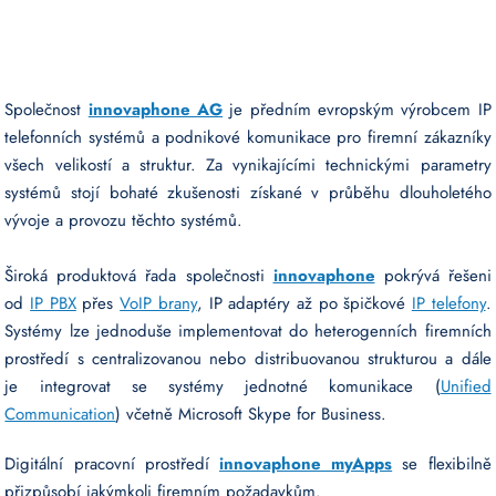
Společnost
innovaphone AG
je předním evropským výrobcem IP
telefonních systémů a podnikové komunikace pro firemní zákazníky
všech velikostí a struktur. Za vynikajícími technickými parametry
systémů stojí bohaté zkušenosti získané v průběhu dlouholetého
vývoje a provozu těchto systémů.
Široká produktová řada společnosti
innovaphone
pokrývá řešeni
od
IP PBX
přes
VoIP brany
, IP adaptéry až po špičkové
IP telefony
.
Systémy lze jednoduše implementovat do heterogenních firemních
prostředí s centralizovanou nebo distribuovanou strukturou a dále
je integrovat se systémy jednotné komunikace (
Unified
Communication
) včetně Microsoft Skype for Business.
Digitální pracovní prostředí
innovaphone myApps
se flexibilně
přizpůsobí jakýmkoli firemním požadavkům.