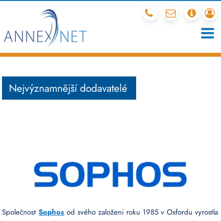
212 341 540
mail
chcete
r
Nejvýznamnější dodavatelé
Společnost
Sophos
od svého založeni roku 1985 v Oxfordu vyrostla