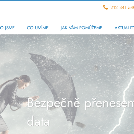
212 341 54
O JSME
CO UMÍME
JAK VÁM POMŮŽEME
AKTUALIT
Bezpečně přenesem
data