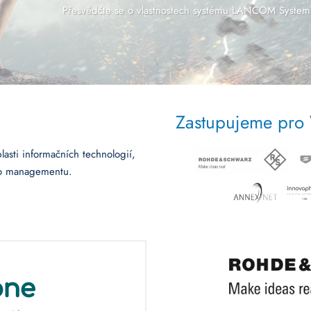
Přesvědčte se o vlastnostech systému LANCOM System
Zastupujeme pro
asti informačních technologií,
ého managementu.