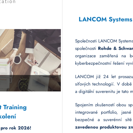
LANCOM Systems a
Společnosti LANCOM Systems 
společnosti
Rohde & Schwar
organizace zaměřená na be
kyberbezpečnostní řešení vy
LANCOM již 24 let prosazuje
síťových technologií. V dob
a digitální suverenitu je tato 
Spojením zkušeností obou spo
 Training
integrované portfolio, jasn
kolení
bezpečné a suverénní sít
zavedenou produktovou zn
í pro rok 2026!