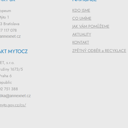
KDO JSME
ropeum
ýto 1
CO UMÍME
 Bratislava
JAK VÁM POMŮŽEME
7 117 078
AKTUALITY
KONTAKT
AKT MYTOCZ
ZPĚTNÝ ODBĚR a RECYKLACE
T, s.r.o.
ružiny 1673/5
Praha 6
epublic
2 751 388
/myto.gov.cz/cs/