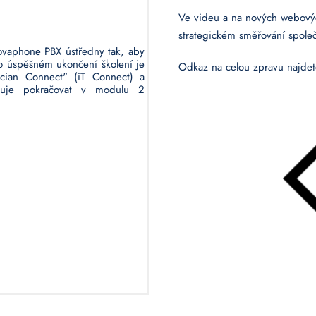
Ve videu a na nových webovýc
strategickém směřování společn
ovaphone PBX ústředny tak, aby
 Po úspěšném ukončení školení je
Odkaz na celou zpravu najde
ician Connect" (iT Connect) a
možňuje pokračovat v modulu 2