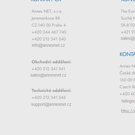
Annex NET, s.r.o.
The Eu
Jeremenkova 88
Suché M
CZ-140 00 Praha 4
SK-81103
+420 244 467 740
+421 91
+420 212 341 540
KONT
Obchodní oddělení:
Annex NE
+420 212 341 541
České d
160 00 
Czech R
Technické oddělení:
+420 60
+420 212 341 545
https:/