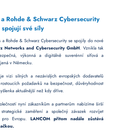
 Rohde & Schwarz Cybersecurity
spojují své síly
a Rohde & Schwarz Cybersecurity se spojily do nové
z Networks and Cybersecurity GmbH
. Vznikla tak
zpečná, výkonná a digitálně suverénní síťová a
víjená v Německu.
 vizi silných a nezávislých evropských dodavatelů
ě rostoucích požadavků na bezpečnost, důvěryhodnost
myšlenka aktuálnější než kdy dříve.
lečností nyní zákazníkům a partnerům nabízíme širší
é strategické zaměření a společný závazek rozvíjet
ě pro Evropu.
LANCOM přitom nadále zůstává
ačkou.