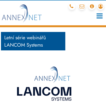
212 341 540
mail
chcete
r
Letní série webinářů
LANCOM Systems