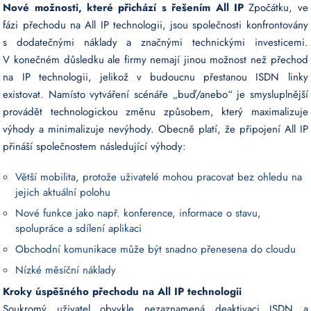
Nové možnosti, které přichází s řešením All IP
Zpočátku, ve
fázi přechodu na All IP technologii, jsou společnosti konfrontovány
s dodatečnými náklady a značnými technickými investicemi.
V konečném důsledku ale firmy nemají jinou možnost než přechod
na IP technologii, jelikož v budoucnu přestanou ISDN linky
existovat. Namísto vytváření scénáře „buď/anebo“ je smysluplnější
provádět technologickou změnu způsobem, který maximalizuje
výhody a minimalizuje nevýhody. Obecně platí, že připojení All IP
přináší společnostem následující výhody:
Větší mobilita, protože uživatelé mohou pracovat bez ohledu na
jejich aktuální polohu
Nové funkce jako např. konference, informace o stavu,
spolupráce a sdílení aplikaci
Obchodní komunikace může být snadno přenesena do cloudu
Nízké měsíční náklady
Kroky úspěšného přechodu na All IP technologii
Soukromý uživatel obvykle nezaznamená deaktivaci ISDN a