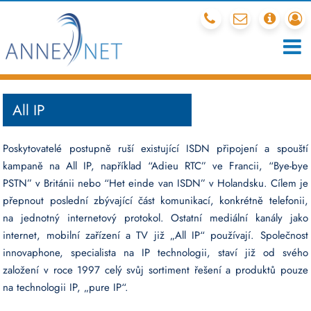
212 341 540
mail
chcete
r
All IP
Poskytovatelé postupně ruší existující ISDN připojení a spouští
kampaně na All IP, například “Adieu RTC” ve Francii, “Bye-bye
PSTN” v Británii nebo “Het einde van ISDN” v Holandsku. Cílem je
přepnout poslední zbývající část komunikací, konkrétně telefonii,
na jednotný internetový protokol. Ostatní mediální kanály jako
internet, mobilní zařízení a TV již „All IP“ používají. Společnost
innovaphone, specialista na IP technologii, staví již od svého
založení v roce 1997 celý svůj sortiment řešení a produktů pouze
na technologii IP, „pure IP“.