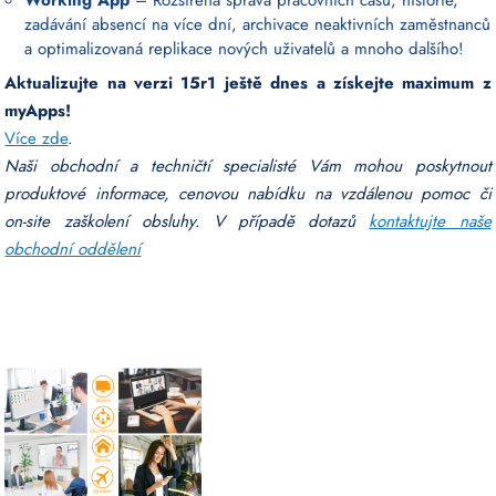
Working App
– Rozšířená správa pracovních časů, historie,
zadávání absencí na více dní, archivace neaktivních zaměstnanců
a optimalizovaná replikace nových uživatelů a mnoho dalšího!
Aktualizujte na verzi 15r1 ještě dnes a získejte maximum z
myApps!
Více zde
.
Naši obchodní a techničtí specialisté Vám mohou poskytnout
produktové informace, cenovou nabídku na vzdálenou pomoc či
on-site zaškolení obsluhy. V případě dotazů
kontaktujte naše
obchodní oddělení