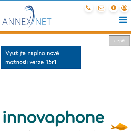
212 341 540
mail
chcete
r
« zpět
Využijte naplno nové
možnosti verze 15r1