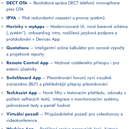
DECT OTA
– Bezdrátová správa DECT telefonů innovaphone
přes OTA
IPVA
– Plně redundantní nasazení a provoz systémů
Novinky v myApps
– Modernizované UI, nové barevné schéma
(„systém“), onboarding intro, rozšířená jazyková podpora a
protokolování v Devices App
Quotations
– Inteligentní online kalkulátor pro cenové výpočty
a projektové reporty
Remote Control App
– Možnost vzdáleného přístupu i pro
externí účastníky
Switchboard App
– Přesměrování hovorů nyní vizuálně
zvýrazněno (BLF) a přehlednější přepisy přesměrování
TechAssist App
– Nové filtry v testovacím přehledu, odznaky s
počtem selhaných testů, integrace s monitorovacími systémy,
jednorázové testy a paměť hodnot
Virtuální pozadí
– Přizpůsobitelné pozadí pro videohovory a
videokonference