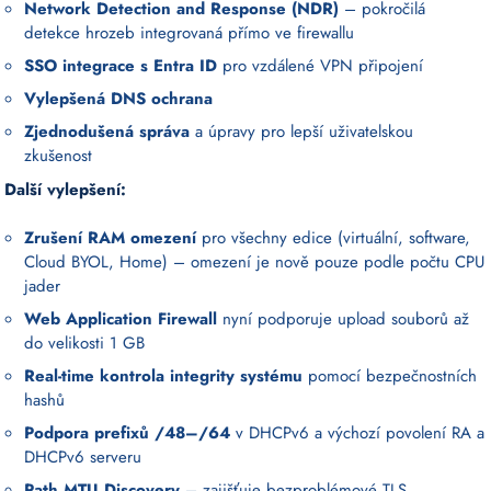
Network Detection and Response (NDR)
– pokročilá
detekce hrozeb integrovaná přímo ve firewallu
SSO integrace s Entra ID
pro vzdálené VPN připojení
Vylepšená DNS ochrana
Zjednodušená správa
a úpravy pro lepší uživatelskou
zkušenost
Další vylepšení:
Zrušení RAM omezení
pro všechny edice (virtuální, software,
Cloud BYOL, Home) – omezení je nově pouze podle počtu CPU
jader
Web Application Firewall
nyní podporuje upload souborů až
do velikosti 1 GB
Real-time kontrola integrity systému
pomocí bezpečnostních
hashů
Podpora prefixů /48–/64
v DHCPv6 a výchozí povolení RA a
DHCPv6 serveru
Path MTU Discovery
– zajišťuje bezproblémové TLS