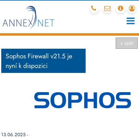
212 341 540
mail
chcete
r
« zpět
Sophos Firewall v21.5 je
nyní k dispozici
13.06.2025 -