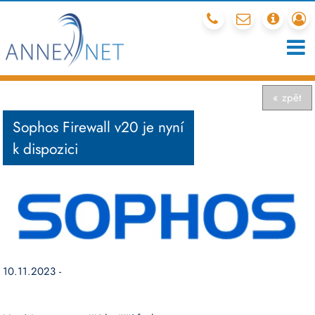
212 341 540
mail
chcete
r
« zpět
Sophos Firewall v20 je nyní
k dispozici
10.11.2023 -