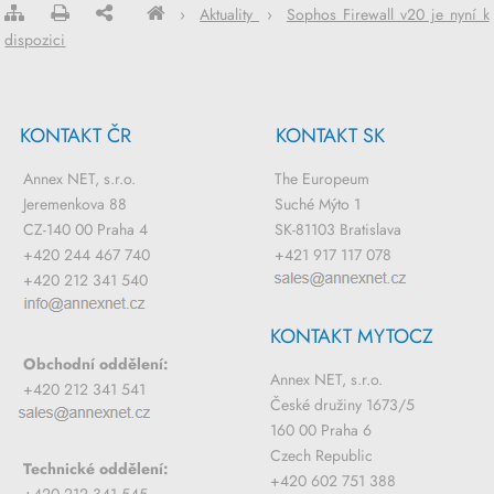
›
Aktuality
›
Sophos Firewall v20 je nyní k
dispozici
KONTAKT ČR
KONTAKT SK
Annex NET, s.r.o.
The Europeum
Jeremenkova 88
Suché Mýto 1
CZ-140 00 Praha 4
SK-81103 Bratislava
+420 244 467 740
+421 917 117 078
+420 212 341 540
KONTAKT MYTOCZ
Obchodní oddělení:
Annex NET, s.r.o.
+420 212 341 541
České družiny 1673/5
160 00 Praha 6
Czech Republic
Technické oddělení:
+420 602 751 388
+420 212 341 545