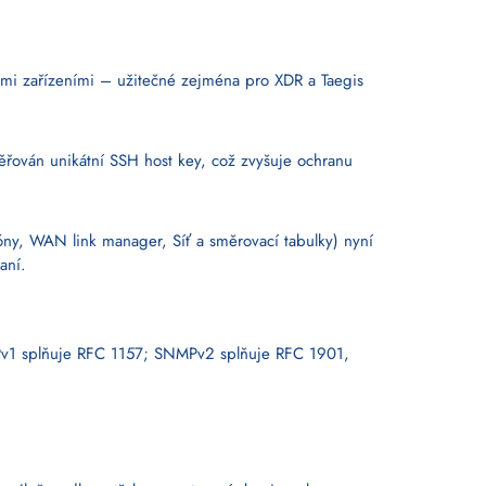
ivými zařízeními – užitečné zejména pro XDR a Taegis
věřován unikátní SSH host key, což zvyšuje ochranu
ny, WAN link manager, Síť a směrovací tabulky) nyní
aní.
NMPv1 splňuje RFC 1157; SNMPv2 splňuje RFC 1901,