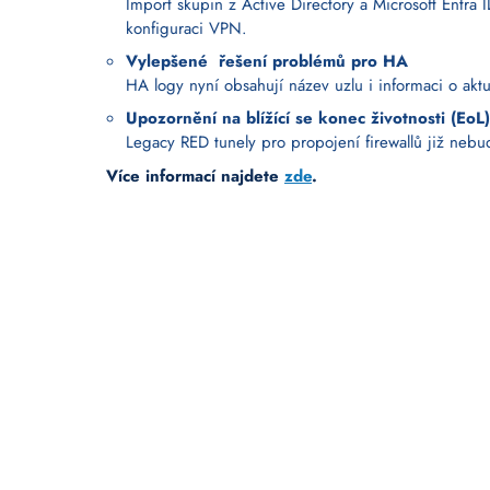
Import skupin z Active Directory a Microsoft Entr
konfiguraci VPN.
Vylepšené řešení problémů pro HA
HA logy nyní obsahují název uzlu i informaci o aktuá
Upozornění na blížící se konec životnosti (EoL)
Legacy RED tunely pro propojení firewallů již n
Více informací najdete
zde
.