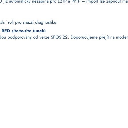
a ID již automaticky nezapíná pro L2TP a PPTP – import lze zapnout m
lní roli pro snazší diagnostiku.
 RED site-to-site tunelů
ebudou podporovány od verze SFOS 22. Doporučujeme přejít na moder