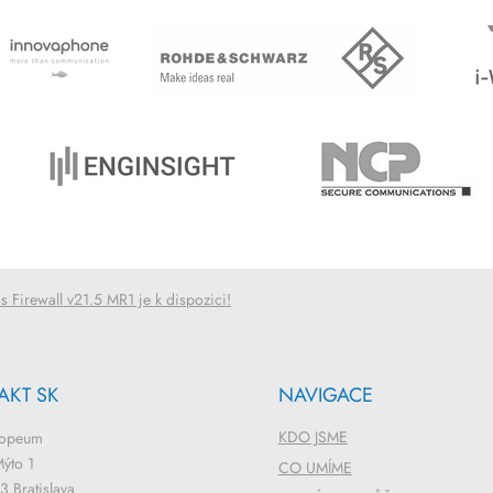
 Firewall v21.5 MR1 je k dispozici!
AKT SK
NAVIGACE
KDO JSME
ropeum
ýto 1
CO UMÍME
 Bratislava