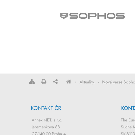
›
Aktuality
›
Nová verze Sophos
KONTAKT ČR
KONT
Annex NET, s.r.o.
The Eu
Jeremenkova 88
Suché M
CZ-140 00 Praha 4
SK-81103