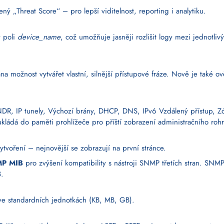
ný „Threat Score“ – pro lepší viditelnost, reporting i analytiku.
v poli
device_name
, což umožňuje jasněji rozlišit logy mezi jednotl
a možnost vytvářet vlastní, silnější přístupové fráze. Nově je také o
DR, IP tunely, Výchozí brány, DHCP, DNS, IPv6 Vzdálený přístup, Zó
kládá do paměti prohlížeče pro příští zobrazení administračního rohr
ytvoření – nejnovější se zobrazují na první stránce.
NMP MIB
pro zvýšení kompatibility s nástroji SNMP třetích stran. S
.
 ve standardních jednotkách (KB, MB, GB).