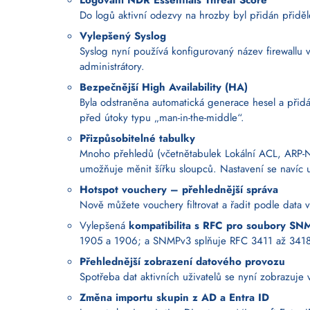
Logování NDR Essentials Threat Score
Do logů aktivní odezvy na hrozby byl přidán přiděle
Vylepšený Syslog
Syslog nyní používá konfigurovaný název firewallu 
administrátory.
Bezpečnější High Availability (HA)
Byla odstraněna automatická generace hesel a přidán
před útoky typu „man-in-the-middle“.
Přizpůsobitelné tabulky
Mnoho přehledů (včetnětabulek Lokální ACL, ARP-N
umožňuje měnit šířku sloupců. Nastavení se navíc u
Hotspot vouchery – přehlednější správa
Nově můžete vouchery filtrovat a řadit podle data v
Vylepšená
kompatibilita s RFC pro soubory S
1905 a 1906; a SNMPv3 splňuje RFC 3411 až 3418
Přehlednější zobrazení datového provozu
Spotřeba dat aktivních uživatelů se nyní zobrazuje
Změna importu skupin z AD a Entra ID