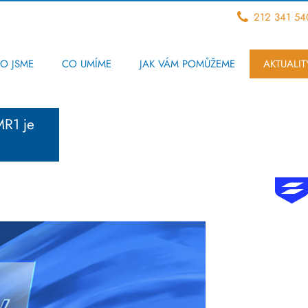
212 341 54
O JSME
CO UMÍME
JAK VÁM POMŮŽEME
AKTUALIT
MR1 je