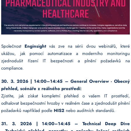
Společnost
Enginsight
vás zve na sérii dvou webinářů, které
ukážou, jak pomocí automatizace a moderního monitoringu
zjednodušit řízení IT bezpečnosti a plnění požadavků na
compliance.
30. 3. 2026 | 14:00–14:45 – General Overview -
Obecný
přehled, scénáře z reálného prostředí:
Zjistíte, jak získat kompletní přehled o vašem IT prostředí,
odhalovat bezpečnostní hrozby v reálném čase a zjednodušit plnění
požadavků například podle
NIS2
nebo auditních standardů.
31. 3. 2026 | 14:00–14:45 – Technical Deep Dive
-
Technický přehled, poznatky a způsoby řešení reálných