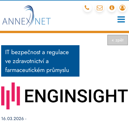
212 341 540
mail
chcete
r
« zpět
IT bezpečnost a regulace
ve zdravotnictví a
farmaceutickém průmyslu
16.03.2026 -